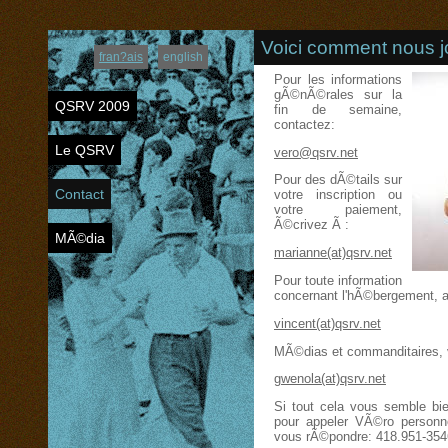
Voici comment nous j
fran?ais
english
Pour les informations
gÃ©nÃ©rales sur la
QSRV 2009
fin de semaine,
contactez:
Le QSRV
vero@qsrv.net
Pour des dÃ©tails sur
Contact
votre inscription ou
votre paiement,
Ã©crivez Ã :
MÃ©dia
marianne(at)qsrv.net
Pour toute information
concernant l'hÃ©bergement, 
vincent(at)qsrv.net
MÃ©dias et commanditaires, 
gwenola(at)qsrv.net
Si tout cela vous semble bi
pour appeler VÃ©ro personnel
vous rÃ©pondre: 418.951-354