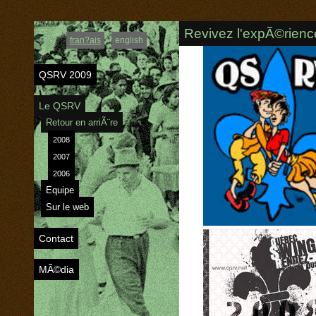
Revivez l'expÃ©rien
fran?ais
english
QSRV 2009
Le QSRV
Retour en arriÃ¨re
2008
2007
2006
Equipe
Sur le web
Contact
MÃ©dia